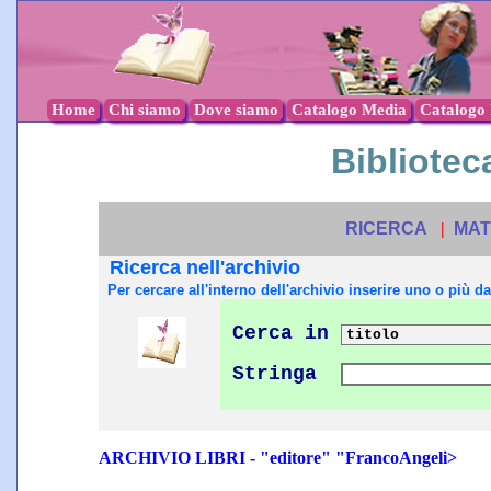
Home
Chi siamo
Dove siamo
Catalogo Media
Catalogo l
Biblioteca
RICERCA
|
MAT
Ricerca nell'archivio
Per cercare all'interno dell'archivio inserire uno o più dat
Cerca in
Stringa
ARCHIVIO LIBRI - "editore" "FrancoAngeli>