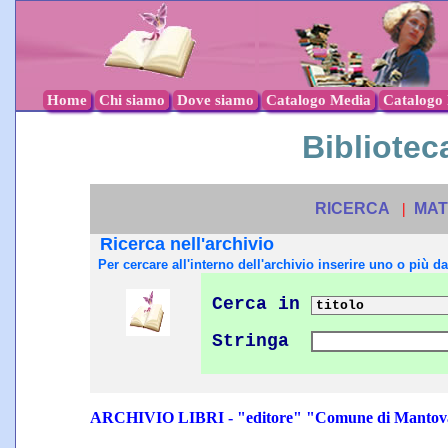
Home
Chi siamo
Dove siamo
Catalogo Media
Catalogo l
Biblioteca
RICERCA
|
MAT
Ricerca nell'archivio
Per cercare all'interno dell'archivio inserire uno o più dat
Cerca in
Stringa
ARCHIVIO LIBRI - "editore" "Comune di Mantov