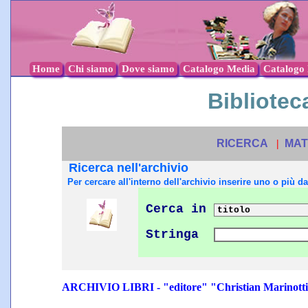
Home
Chi siamo
Dove siamo
Catalogo Media
Catalogo l
Biblioteca
RICERCA
|
MAT
Ricerca nell'archivio
Per cercare all'interno dell'archivio inserire uno o più dat
Cerca in
Stringa
ARCHIVIO LIBRI - "editore" "Christian Marinotti