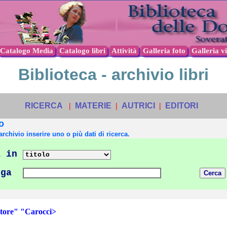
Catalogo Media
Catalogo libri
Attività
Galleria foto
Galleria v
Biblioteca - archivio libri
RICERCA
|
MATERIE
|
AUTRICI
|
EDITORI
o
archivio inserire uno o più dati di ricerca.
 in
nga
ore" "Carocci>