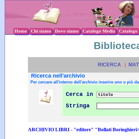
Home
Chi siamo
Dove siamo
Catalogo Media
Catalogo l
Biblioteca
RICERCA
|
MAT
Ricerca nell'archivio
Per cercare all'interno dell'archivio inserire uno o più dat
Cerca in
Stringa
ARCHIVIO LIBRI - "editore" "Bollati Boringhieri