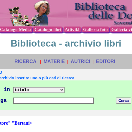
Catalogo Media
Catalogo libri
Attività
Galleria foto
Galleria v
Biblioteca - archivio libri
RICERCA
|
MATERIE
|
AUTRICI
|
EDITORI
o
archivio inserire uno o più dati di ricerca.
 in
nga
ore" "Bertani>