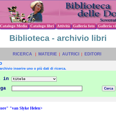
Catalogo Media
Catalogo libri
Attività
Galleria foto
Galleria v
Biblioteca - archivio libri
RICERCA
|
MATERIE
|
AUTRICI
|
EDITORI
o
archivio inserire uno o più dati di ricerca.
 in
nga
re" "van Slyke Helen>