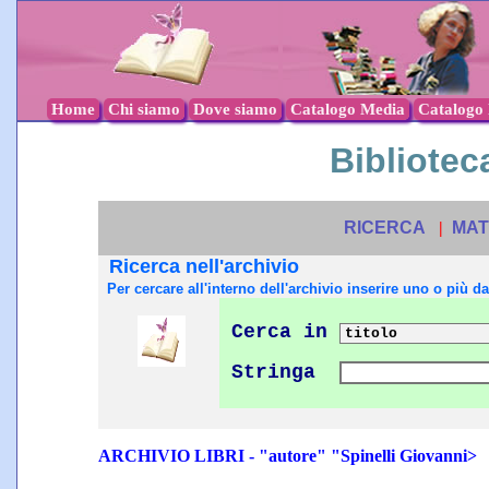
Home
Chi siamo
Dove siamo
Catalogo Media
Catalogo l
Biblioteca
RICERCA
|
MAT
Ricerca nell'archivio
Per cercare all'interno dell'archivio inserire uno o più dat
Cerca in
Stringa
ARCHIVIO LIBRI - "autore" "Spinelli Giovanni>