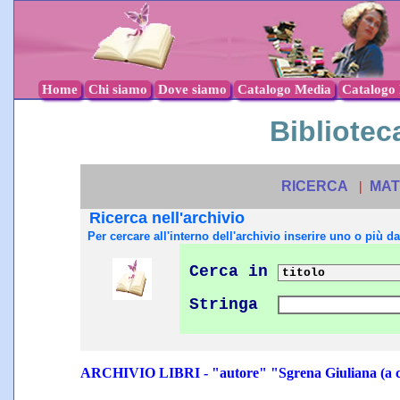
Home
Chi siamo
Dove siamo
Catalogo Media
Catalogo l
Biblioteca
RICERCA
|
MAT
Ricerca nell'archivio
Per cercare all'interno dell'archivio inserire uno o più dat
Cerca in
Stringa
ARCHIVIO LIBRI - "autore" "Sgrena Giuliana (a 