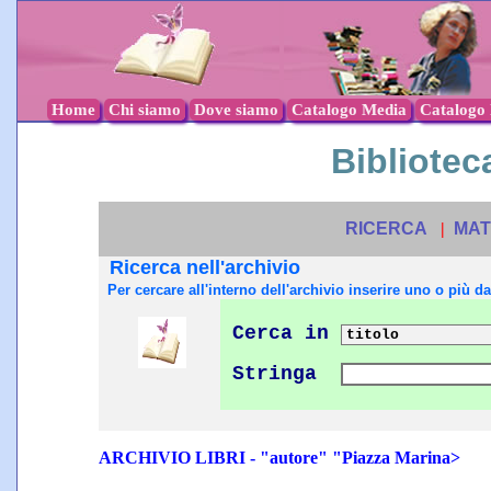
Home
Chi siamo
Dove siamo
Catalogo Media
Catalogo l
Biblioteca
RICERCA
|
MAT
Ricerca nell'archivio
Per cercare all'interno dell'archivio inserire uno o più dat
Cerca in
Stringa
ARCHIVIO LIBRI - "autore" "Piazza Marina>