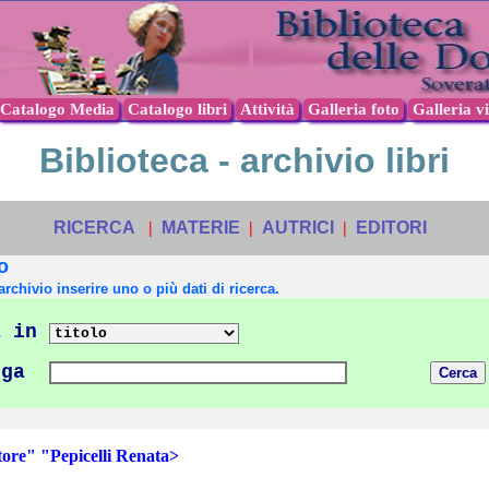
Catalogo Media
Catalogo libri
Attività
Galleria foto
Galleria v
Biblioteca - archivio libri
RICERCA
|
MATERIE
|
AUTRICI
|
EDITORI
o
archivio inserire uno o più dati di ricerca.
 in
nga
re" "Pepicelli Renata>