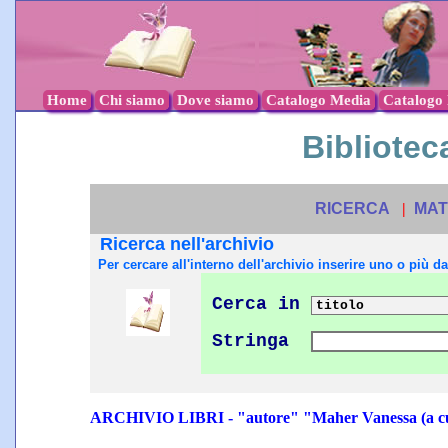
Home
Chi siamo
Dove siamo
Catalogo Media
Catalogo l
Biblioteca
RICERCA
|
MAT
Ricerca nell'archivio
Per cercare all'interno dell'archivio inserire uno o più dat
Cerca in
Stringa
ARCHIVIO LIBRI - "autore" "Maher Vanessa (a c