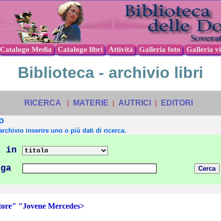
Catalogo Media
Catalogo libri
Attività
Galleria foto
Galleria v
Biblioteca - archivio libri
RICERCA
|
MATERIE
|
AUTRICI
|
EDITORI
o
archivio inserire uno o più dati di ricerca.
 in
nga
ore" "Jovene Mercedes>