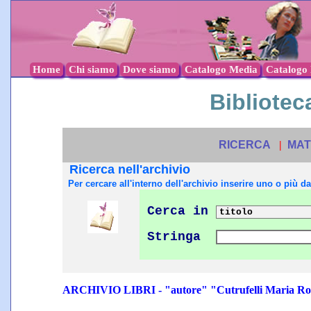
Home
Chi siamo
Dove siamo
Catalogo Media
Catalogo l
Biblioteca
RICERCA
|
MAT
Ricerca nell'archivio
Per cercare all'interno dell'archivio inserire uno o più dat
Cerca in
Stringa
ARCHIVIO LIBRI - "autore" "Cutrufelli Maria Ro