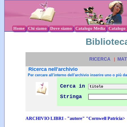
Home
Chi siamo
Dove siamo
Catalogo Media
Catalogo l
Biblioteca
RICERCA
|
MAT
Ricerca nell'archivio
Per cercare all'interno dell'archivio inserire uno o più dat
Cerca in
Stringa
ARCHIVIO LIBRI - "autore" "Cornwell Patricia>