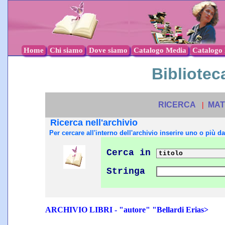
Home
Chi siamo
Dove siamo
Catalogo Media
Catalogo l
Biblioteca
RICERCA
|
MAT
Ricerca nell'archivio
Per cercare all'interno dell'archivio inserire uno o più dat
Cerca in
Stringa
ARCHIVIO LIBRI - "autore" "Bellardi Erias>