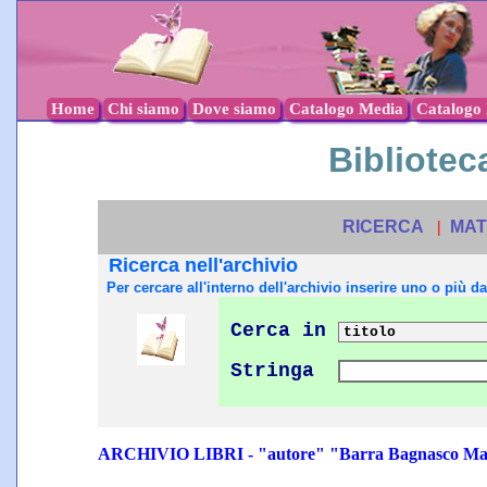
Home
Chi siamo
Dove siamo
Catalogo Media
Catalogo l
Biblioteca
RICERCA
|
MAT
Ricerca nell'archivio
Per cercare all'interno dell'archivio inserire uno o più dat
Cerca in
Stringa
ARCHIVIO LIBRI - "autore" "Barra Bagnasco Mar