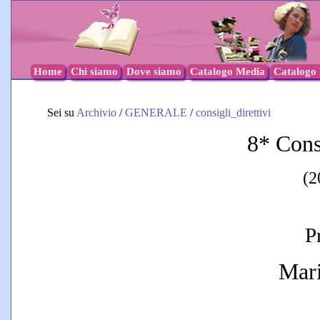
Home
Chi siamo
Dove siamo
Catalogo Media
Catalogo l
Sei su
Archivio
/
GENERALE
/
consigli_direttivi
8* Cons
(2
P
Mari