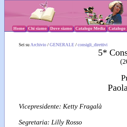
Home
Chi siamo
Dove siamo
Catalogo Media
Catalogo l
Sei su
Archivio
/
GENERALE
/
consigli_direttivi
5*
Cons
(2
P
Paola
Vicepresidente: Ketty Fragalà
Segretaria: Lilly Rosso