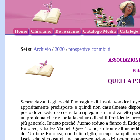
Home
Chi siamo
Dove siamo
Catalogo Media
Catalogo l
Sei su
Archivio
/
2020
/
prospettive-contributi
ASSOCIAZION
Pal
QUELLA P
Scorre davanti agli occhi l’immagine di Ursula von der Leye
appositamente predisposte e quindi non casualmente dispos
posto dove sedere e costretta a ripiegare su un divanetto p
un problema che riguarda la cultura di cui il Presidente tur
più generale. Intanto perché l’uomo seduto a fianco di Erdo
Europeo, Charles Michel. Quest’uomo, di fronte all’incredibil
dell’Unione Europea, non batte ciglio, occupa tranquillamen
lascia che si consumi una rappresentazione del potere maschi