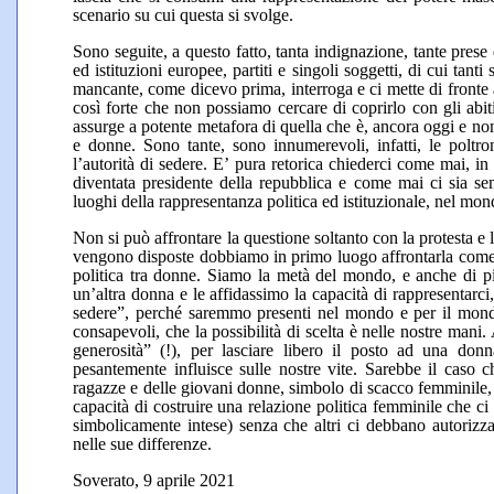
scenario su cui questa si svolge.
Sono seguite, a questo fatto, tanta indignazione, tante prese
ed istituzioni europee, partiti e singoli soggetti, di cui ta
mancante, come dicevo prima, interroga e ci mette di fronte
così forte che non possiamo cercare di coprirlo con gli abit
assurge a potente metafora di quella che è, ancora oggi e nono
e donne. Sono tante, sono innumerevoli, infatti, le polt
l’autorità di sedere. E’ pura retorica chiederci come mai, in
diventata presidente della repubblica e come mai ci sia s
luoghi della rappresentanza politica ed istituzionale, nel m
Non si può affrontare la questione soltanto con la protesta e
vengono disposte dobbiamo in primo luogo affrontarla come
politica tra donne. Siamo la metà del mondo, e anche di più
un’altra donna e le affidassimo la capacità di rappresentarc
sedere”, perché saremmo presenti nel mondo e per il mondo
consapevoli, che la possibilità di scelta è nelle nostre mani
generosità” (!), per lasciare libero il posto ad una donn
pesantemente influisce sulle nostre vite. Sarebbe il caso c
ragazze e delle giovani donne, simbolo di scacco femminile,
capacità di costruire una relazione politica femminile che ci
simbolicamente intese) senza che altri ci debbano autorizz
nelle sue differenze.
Soverato, 9 aprile 2021