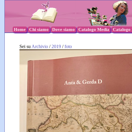
Home
Chi siamo
Dove siamo
Catalogo Media
Catalogo l
Sei su
Archivio
/
2019
/
foto