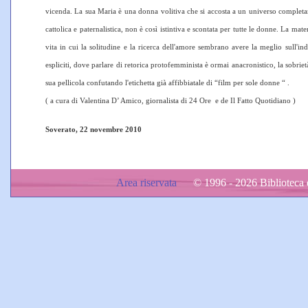
vicenda. La sua Maria è una donna volitiva che si accosta a un universo completam
cattolica e paternalistica, non è così istintiva e scontata per tutte le donne. La 
vita in cui la solitudine e la ricerca dell'amore sembrano avere la meglio sull'ind
espliciti, dove parlare di retorica protofemminista è ormai anacronistico, la sobri
sua pellicola confutando l'etichetta già af
( a cura di Valentina D’ Amico, giornalista di 24 Ore e de Il Fatto Quotidiano )
Soverato, 22 novembre 2010
Area riservata
© 1996 - 2026 Biblioteca d