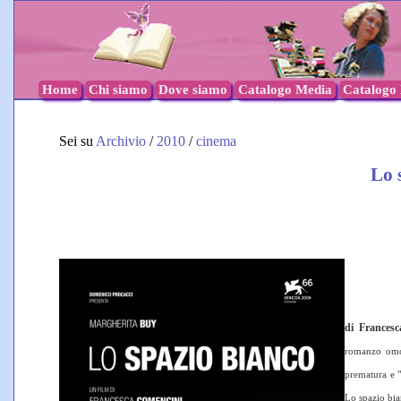
Home
Chi siamo
Dove siamo
Catalogo Media
Catalogo l
Sei su
Archivio
/
2010
/
cinema
Lo 
di
Francesc
romanzo o
prematura e "i
Lo spazio bian