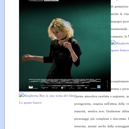
di gestazione
anche la vita
impegni quoti
sentimentale 
campano, la Na
completamente
intima e pers
Questa atmosfera rarefatta e sognante, qu
protagonista, sospesa nell'attesa della 
maturità, sembra aver finalmente abba
personaggi più complessi e sfaccettati. 
misurata, aiutata anche dalla sceneggi