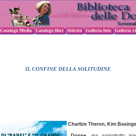
Catalogo Media
Catalogo libri
Attività
Galleria foto
Galleria v
IL CONFINE DELLA SOLITUDINE
Charlize Theron,
Kim Basinger
Donne
, ma soprattutto ma