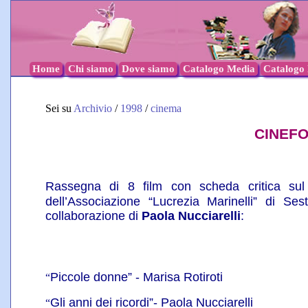
Home
Chi siamo
Dove siamo
Catalogo Media
Catalogo l
Sei su
Archivio
/
1998
/
cinema
CINEF
Rassegna di 8 film con scheda critica s
dell’Associazione “Lucrezia Marinelli” di 
collaborazione di
Paola Nucciarelli
:
Piccole donne” - Marisa Rotiroti
“
Gli anni dei ricordi”- Paola Nucciarelli
“